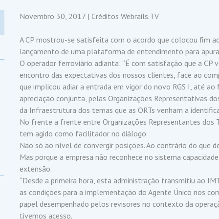
Novembro 30, 2017 | Créditos Webrails.TV
A CP mostrou-se satisfeita com o acordo que colocou fim a
lançamento de uma plataforma de entendimento para apurar
O operador ferroviário adianta: “É com satisfação que a CP 
encontro das expectativas dos nossos clientes, face ao comp
que implicou adiar a entrada em vigor do novo RGS I, até ao f
apreciação conjunta, pelas Organizações Representativas do
da Infraestrutura dos temas que as ORTs venham a identifica
No frente a frente entre Organizações Representantes dos 
tem agido como facilitador no diálogo.
Não só ao nível de convergir posições. Ao contrário do que d
Mas porque a empresa não reconhece no sistema capacidade
extensão.
“Desde a primeira hora, esta administração transmitiu ao IM
as condições para a implementação do Agente Único nos com
papel desempenhado pelos revisores no contexto da operação
tivemos acesso.