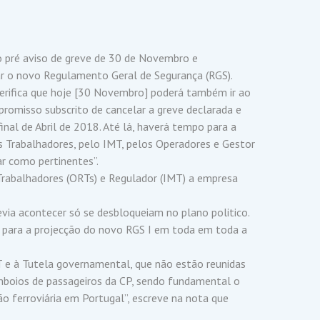
o pré aviso de greve de 30 de Novembro e
 o novo Regulamento Geral de Segurança (RGS).
verifica que hoje [30 Novembro] poderá também ir ao
romisso subscrito de cancelar a greve declarada e
inal de Abril de 2018. Até lá, haverá tempo para a
s Trabalhadores, pelo IMT, pelos Operadores e Gestor
r como pertinentes”.
Trabalhadores (ORTs) e Regulador (IMT) a empresa
evia acontecer só se desbloqueiam no plano politico.
 para a projecção do novo RGS I em toda em toda a
T e à Tutela governamental, que não estão reunidas
boios de passageiros da CP, sendo fundamental o
 ferroviária em Portugal”, escreve na nota que