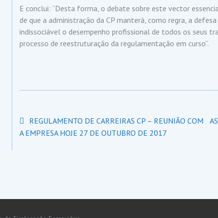
E conclui: “Desta forma, o debate sobre este vector essencia
de que a administração da CP manterá, como regra, a defes
indissociável o desempenho profissional de todos os seus tra
processo de reestruturação da regulamentação em curso”.
Navegação
REGULAMENTO DE CARREIRAS CP – REUNIÃO COM
A
de
A EMPRESA HOJE 27 DE OUTUBRO DE 2017
artigos