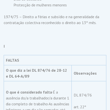
Protecção de mulheres menores
1974/75 – Direito a férias e subsídio e na generalidade da
contratação colectiva reconhecido o direito ao 13º mês.
I
FALTAS
O que diz a lei DL 874/76 de 28-12
Observações
e DL 64-A/89
O que é considerado falta
·É a
DL 874/76
ausência do/a trabalhador/a durante 1
dia completo de trabalho·As ausências
art. 22º
inferiores a um dia são somadas até