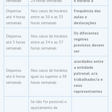
semanais
29 horas semanais
o horário à
Dispensa
Nos casos de horários
frequência das
até 4 horas
entre as 30 e as 33
aulas e
semanais
horas semanais
deslocações
Os diferentes
Dispensa
Nos casos de horários
regimes
até 5 horas
entre as 34 e as 37
previstos devem
semanais
horas semanais
ser
acordados entre
a entidade
Dispensa
Nos casos de horários
patronal, o/a
ate 6 horas
igual ou superior a 38
trabalhador/a e
semanais
horas semanais
seus
representantes
Se não for possível o
ajustamento de