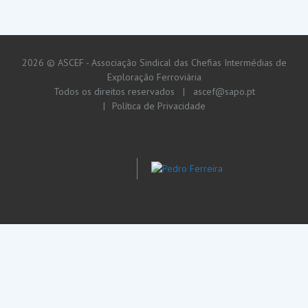
2026 © ASCEF - Associação Sindical das Chefias Intermédias de
Exploração Ferroviária
Todos os direitos reservados |
ascef@sapo.pt
Política de Privacidade